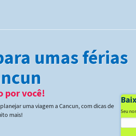
para umas férias
ancun
 por você!
Baix
 planejar uma viagem a Cancun, com dicas de
Seu no
ito mais!