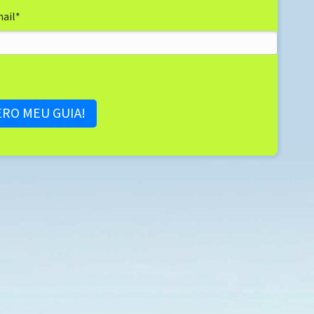
ail
*