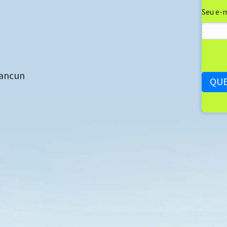
Seu e-m
Cancun