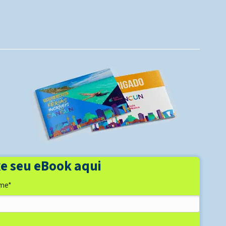
e seu eBook aqui
me
*