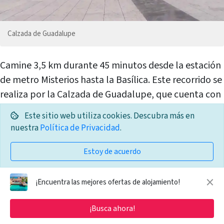
Calzada de Guadalupe
Camine 3,5 km durante 45 minutos desde la estación
de metro Misterios hasta la Basílica. Este recorrido se
realiza por la Calzada de Guadalupe, que cuenta con
un paseo peatonal especialmente diseñado para las
Este sitio web utiliza cookies. Descubra más en
procesiones guadalupanas.
nuestra
Política de Privacidad
.
Esta opción solo es conveniente si caminas bajo la
Estoy de acuerdo
luz del sol y, de preferencia, te unes a otras
×
procesiones guadalupanas. Nunca camines solo,
¡Encuentra las mejores ofertas de alojamiento!
especialmente de noche.
¡Busca ahora!
Tiempo: Ida y vuelta: 30 minutos en metro, 45