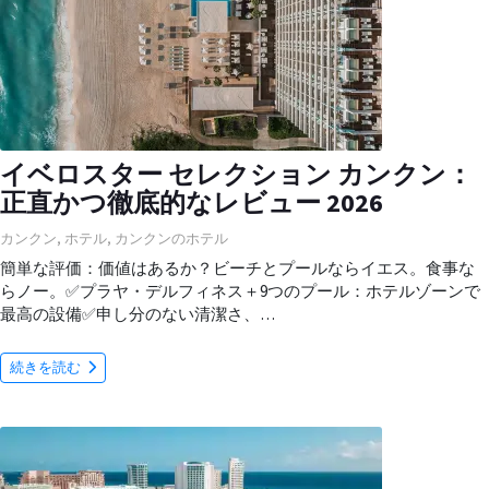
イベロスター セレクション カンクン：
正直かつ徹底的なレビュー 2026
カンクン
,
ホテル
,
カンクンのホテル
簡単な評価：価値はあるか？ビーチとプールならイエス。食事な
らノー。✅プラヤ・デルフィネス＋9つのプール：ホテルゾーンで
最高の設備✅申し分のない清潔さ、…
続きを読む