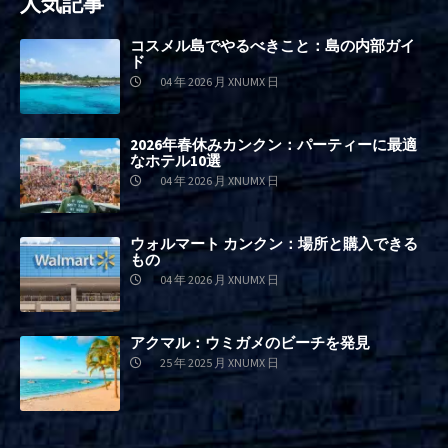
人気記事
コスメル島でやるべきこと：島の内部ガイ
ド
04 年 2026 月 XNUMX 日
2026年春休みカンクン：パーティーに最適
なホテル10選
04 年 2026 月 XNUMX 日
ウォルマート カンクン：場所と購入できる
もの
04 年 2026 月 XNUMX 日
アクマル：ウミガメのビーチを発見
25 年 2025 月 XNUMX 日