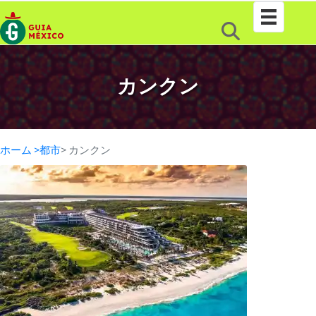
カンクン
ホーム >
都市
> カンクン