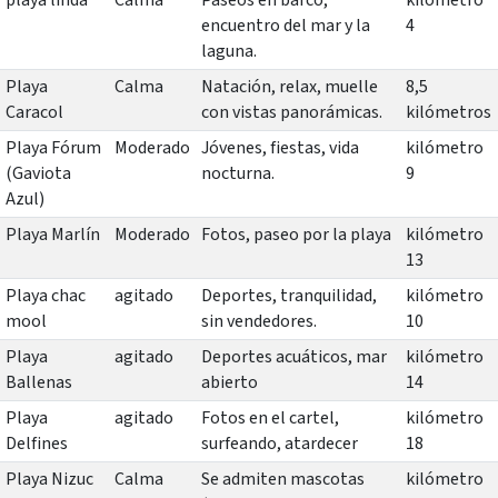
encuentro del mar y la
4
laguna.
Playa
Calma
Natación, relax, muelle
8,5
Caracol
con vistas panorámicas.
kilómetros
Playa Fórum
Moderado
Jóvenes, fiestas, vida
kilómetro
(Gaviota
nocturna.
9
Azul)
Playa Marlín
Moderado
Fotos, paseo por la playa
kilómetro
13
Playa chac
agitado
Deportes, tranquilidad,
kilómetro
mool
sin vendedores.
10
Playa
agitado
Deportes acuáticos, mar
kilómetro
Ballenas
abierto
14
Playa
agitado
Fotos en el cartel,
kilómetro
Delfines
surfeando, atardecer
18
Playa Nizuc
Calma
Se admiten mascotas
kilómetro