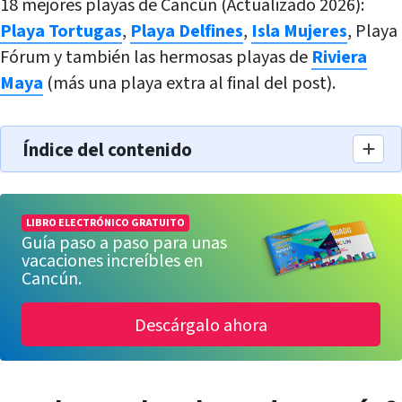
18 mejores playas de Cancún (Actualizado 2026):
Playa Tortugas
,
Playa Delfines
,
Isla Mujeres
, Playa
Fórum y también las hermosas playas de
Riviera
Maya
(más una playa extra al final del post).
Índice del contenido
LIBRO ELECTRÓNICO GRATUITO
Guía paso a paso para unas
vacaciones increíbles en
Cancún.
Descárgalo ahora