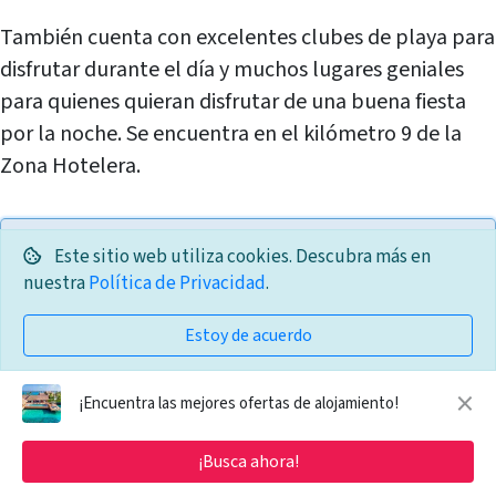
También cuenta con excelentes clubes de playa para
disfrutar durante el día y muchos lugares geniales
para quienes quieran disfrutar de una buena fiesta
por la noche. Se encuentra en el kilómetro 9 de la
Zona Hotelera.
Este sitio web utiliza cookies. Descubra más en
Alquiler de coches en México
nuestra
Política de Privacidad
.
Con Rental Cars puedes comparar y rentar la
Estoy de acuerdo
mejor alternativa para explorar lo mejor de
México.
×
¡Encuentra las mejores ofertas de alojamiento!
¡Haz clic ahora y elige la opción que más se
¡Busca ahora!
adapte a tu presupuesto!