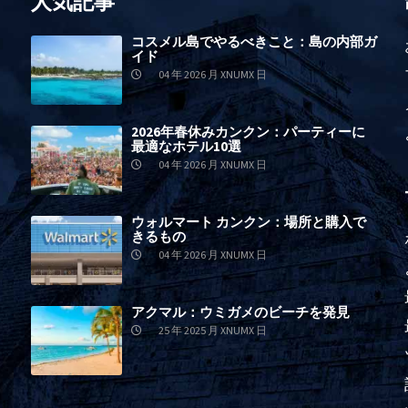
人気記事
コスメル島でやるべきこと：島の内部ガ
イド
04 年 2026 月 XNUMX 日
2026年春休みカンクン：パーティーに
最適なホテル10選
04 年 2026 月 XNUMX 日
ウォルマート カンクン：場所と購入で
きるもの
04 年 2026 月 XNUMX 日
アクマル：ウミガメのビーチを発見
25 年 2025 月 XNUMX 日