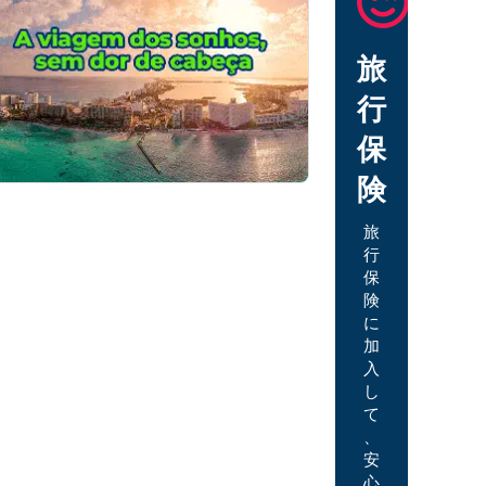
旅
行
保
険
旅
行
保
険
に
加
入
し
て
、
安
心