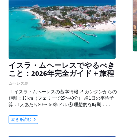
イスラ・ムヘーレスでやるべき
こと：2026年完全ガイド＋旅程
ムヘレス島
📊 イスラ・ムヘーレスの基本情報 📍 カンクンからの
距離：13 km（フェリーで25〜40分） 💰 1日の平均予
算：1人あたり80〜150米ドル ⏱️ 理想的な時期：…
続きを読む