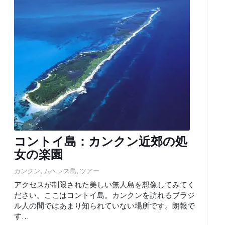
コントイ島：カンクン近郊の処
女の楽園
カンクン
,
ムヘレス島
,
ツアー
アクセスが制限された美しい無人島を想像してみてく
ださい。ここはコントイ島。カンクンを訪れるブラジ
ル人の間ではあまり知られていない場所です。朗報で
す…