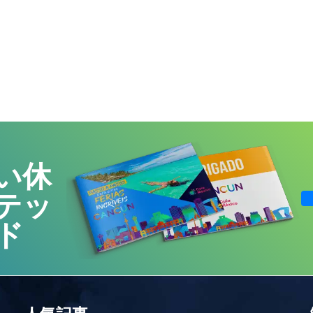
い休
テッ
ド