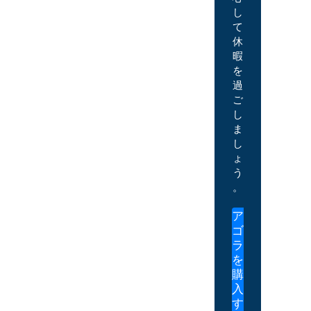
し
て
休
暇
を
過
ご
し
ま
し
ょ
う
。
ア
ゴ
ラ
を
購
入
す