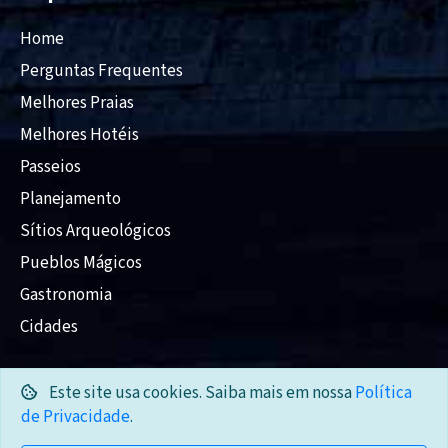
Home
Perguntas Frequentes
Melhores Praias
Melhores Hotéis
Passeios
Planejamento
Sítios Arqueológicos
Pueblos Mágicos
Gastronomia
Cidades
Este site usa cookies. Saiba mais em nossa
Política
© 2018-2026 Guia México.
de Privacidade
.
Desenvolvido por