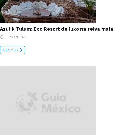
Azulik Tulum: Eco Resort de luxo na selva maia
25 abr 2025
Leia mais