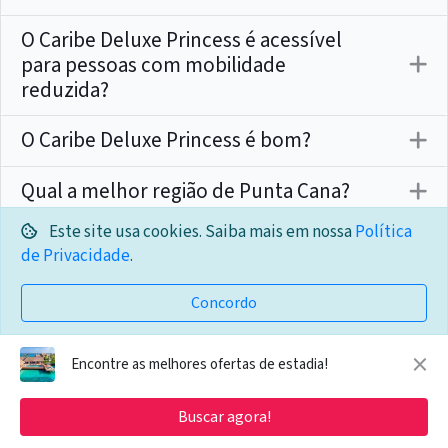
O Caribe Deluxe Princess é acessível
para pessoas com mobilidade
reduzida?
O Caribe Deluxe Princess é bom?
Qual a melhor região de Punta Cana?
Este site usa cookies. Saiba mais em nossa
Política
Quanto custa um resort all inclusive
de Privacidade
.
em Punta Cana?
Concordo
Punta Cana pertence ao Caribe?
×
Encontre as melhores ofertas de estadia!
Vai viajar ao México? Resolva agora
Buscar agora!
a sua viagem com as melhores