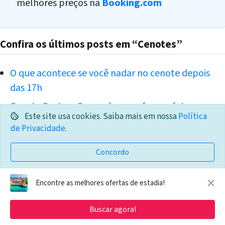
melhores preços na
Booking.com
Confira os últimos posts em “Cenotes”
O que acontece se você nadar no cenote depois
das 17h
Cenote Suytun: Como chegar e fazer a foto
Este site usa cookies. Saiba mais em nossa
Política
perfeita
de Privacidade
.
Cenotes em Tulum: Conheça os 9 preferidos pelos
Concordo
locais
×
Encontre as melhores ofertas de estadia!
CATEGORIA
Cenotes
Buscar agora!
TAGS
Cenotes
Passeios na Riviera Maya
Riviera Maya