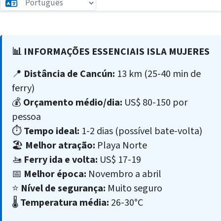
📊 INFORMAÇÕES ESSENCIAIS ISLA MUJERES
📍
Distância de Cancún:
13 km (25-40 min de
ferry)
💰
Orçamento médio/dia:
US$ 80-150 por
pessoa
⏱️
Tempo ideal:
1-2 dias (possível bate-volta)
🏖️
Melhor atração:
Playa Norte
🚤
Ferry ida e volta:
US$ 17-19
📅
Melhor época:
Novembro a abril
⭐
Nível de segurança:
Muito seguro
🌡️
Temperatura média:
26-30°C