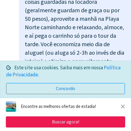
coisas guardadas na locadora
(geralmente guardam de graça ou por
50 pesos), aproveite a manhã na Playa
Norte caminhando e relaxando, almoce,
e aí pega o carrinho só para o tour da
tarde. Você economiza meio dia de
aluguel (ou aluga só 2-3h ao invés de dia
inteiro) e otimiza o aproveitamento.
Este site usa cookies. Saiba mais em nossa
Política
de Privacidade
.
Táxi em Isla Mujeres
Concordo
💰 Preços fixos oficiais (tabelados pela prefeitura):
×
Encontre as melhores ofertas de estadia!
Ferry → Playa Norte: 50-70 pesos (~US$ 3-4)
Buscar agora!
Ferry → Centro: 40-60 pesos (~US$ 2-3.5)