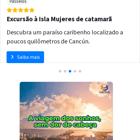
Passeios
Excursão a Chichén Itzá e Cenote Chichi Kan
Nesta excursão saindo de Cancún
descobriremos o legado maia de Chichén Itzá.
Ver ofertas