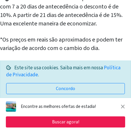
com 7 a 20 dias de antecedência o desconto é de
10%. A partir de 21 dias de antecedência é de 15%.
Uma excelente maneira de economizar.
*Os preços em reais são aproximados e podem ter
variação de acordo com o cambio do dia.
Xel-Há
Este site usa cookies. Saiba mais em nossa
Política
de Privacidade
.
Ingresso All Inclusive: 347 reais por pessoa.
Apesar
do nome, o ingresso não inclui as atividades extras.
Concordo
Inclui todas as atividades que não sejam as extras,
×
comida buffet o dia todo nos restaurantes incluindo
Encontre as melhores ofertas de estadia!
o café da manhã, bebidas não alcoólicas, bicicleta,
colete salva-vidas, equipamento para snorkel,
Buscar agora!
lockers (armários), toalhas, vestiários e banheiros.