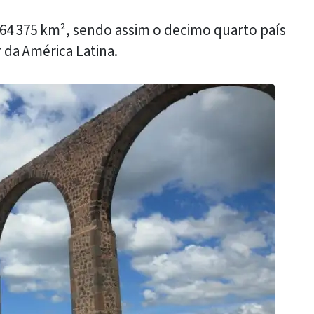
964 375 km², sendo assim o decimo quarto país
 da América Latina.