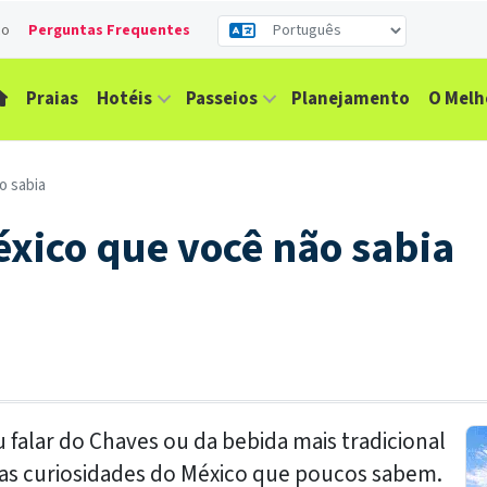
co
Perguntas Frequentes
Praias
Hotéis
Passeios
Planejamento
O Melh
o sabia
éxico que você não sabia
falar do Chaves ou da bebida mais tradicional
ras curiosidades do México que poucos sabem.