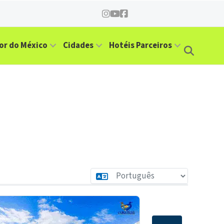
or do México
Cidades
Hotéis Parceiros